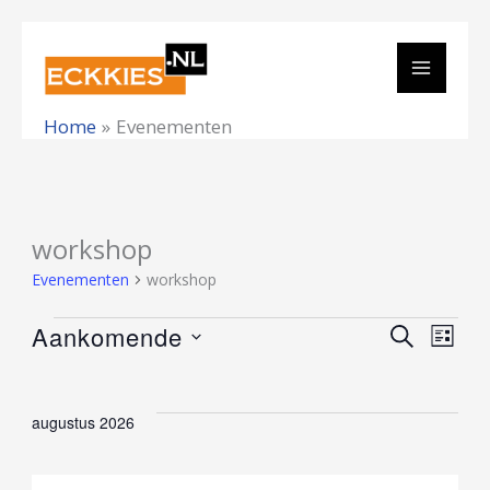
Ga
naar
de
Home
Evenementen
inhoud
workshop
Evenementen
Evenementen
workshop
Aankomende
ZOEKEN
Evenemen
E
LIJST
Selecteer
Zoeken
een
en
w
augustus 2026
datum.
weergeve