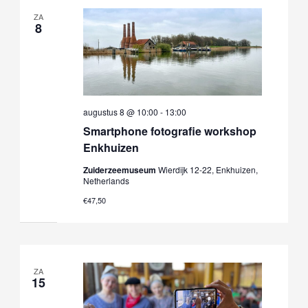
navigatie
na
ZA
8
augustus 8 @ 10:00
-
13:00
Smartphone fotografie workshop
Enkhuizen
Zuiderzeemuseum
Wierdijk 12-22, Enkhuizen,
Netherlands
€47,50
ZA
15