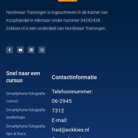
Nonlineair Trainingen is ingeschreven in de Kamer van
Koophandel in Alkmaar onder nummer 34292428
Eckkies.nl is een onderdeel van Nonlineair Trainingen.
F
Y
L
I
a
o
i
n
c
u
n
s
e
t
k
t
b
u
e
a
o
b
d
g
o
e
i
r
k
n
a
-
m
f
Snel naar een
Contactinformatie
cursus
Telefoonnummer:
Smartphone fotografie
06-2945
cursus
Smartphone fotografie
7312
workshops
E-mail:
Smartphone fotografie
fred@eckkies.nl
tips & trucs