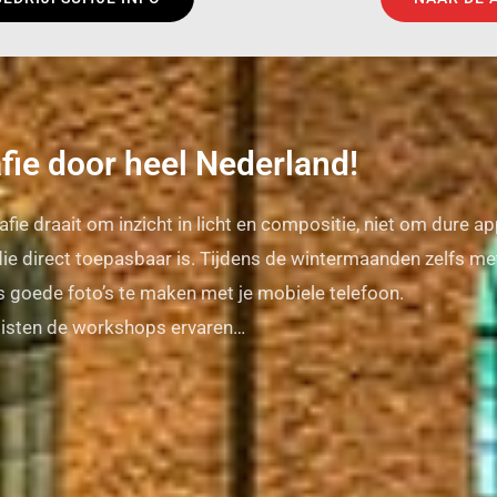
fie door heel Nederland!
fie draait om inzicht in licht en compositie, niet om dure a
die direct toepasbaar is. Tijdens de wintermaanden zelfs me
s goede foto’s te maken met je mobiele telefoon.
sisten de workshops ervaren…