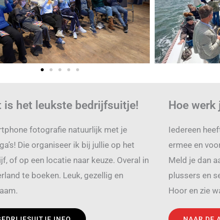
 is het leukste bedrijfsuitje!
Hoe werk 
tphone fotografie natuurlijk met je
Iedereen heeft
ga’s! Die organiseer ik bij jullie op het
ermee en voora
jf, of op een locatie naar keuze. Overal in
Meld je dan aa
rland te boeken. Leuk, gezellig en
plussers en s
zaam.
Hoor en zie wa
BEDRIJFSUITJE INFO
NAAR DE 