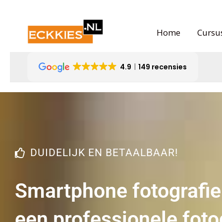
Ga
naar
Home
Cursu
de
inhoud
4.9
149 recensies
DUIDELIJK EN BETAALBAAR!
Smartphone fotografie
een professionele foto