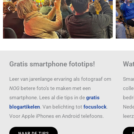
Gratis smartphone fototips!
Wat
Leer van jarenlange ervaring als fotograaf om
Smar
NOG
betere foto’s te maken met een
colle
smartphone. Lees al die tips in de
gratis
bedri
blogartikelen
. Van belichting tot
focuslock
.
Nede
Voor Apple iPhones en Android telefoons.
leer
NAAR DE TIPS