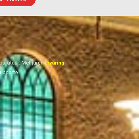
pparatuur. Met jaren
ervaring
t aparte