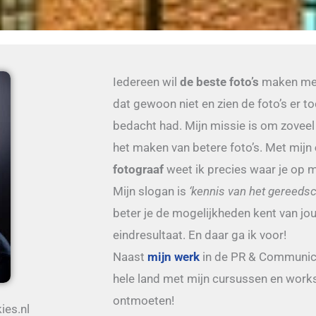
Iedereen wil
de beste foto’s
maken met
dat gewoon niet en zien de foto’s er to
bedacht had. Mijn missie is om zovee
het maken van betere foto’s. Met mijn
fotograaf
weet ik precies waar je op m
Mijn slogan is
‘kennis van het gereedsch
beter je de mogelijkheden kent van jo
eindresultaat. En daar ga ik voor!
Naast
mijn werk
in de PR & Communicat
hele land met mijn cursussen en works
ontmoeten!
ies.nl