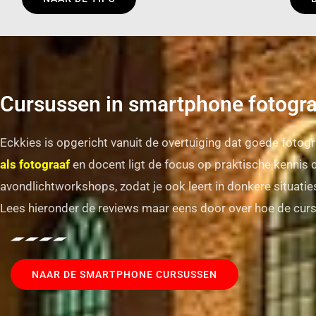
Cursussen in smartphone fotogra
Eckkies is opgericht vanuit de overtuiging dat goede fotogra
als fotograaf
en docent ligt de focus op praktische kennis 
avondlichtworkshops, zodat je ook leert in donkere situatie
Lees hieronder de reviews maar eens door over hoe de cur
NAAR DE SMARTPHONE CURSUSSEN