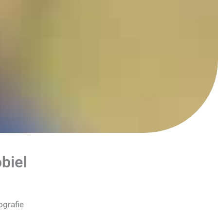
biel
ografie