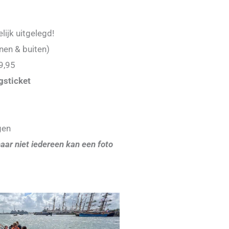
lijk uitgelegd!
nen & buiten)
9,95
gsticket
gen
aar niet iedereen kan een foto