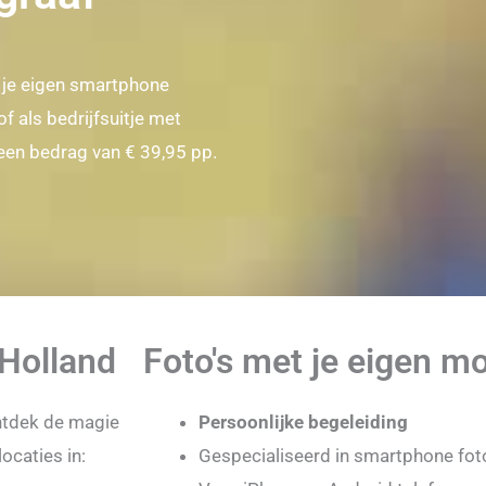
t je eigen smartphone
f als bedrijfsuitje met
 een bedrag van € 39,95 pp.
Holland
Foto's met je eigen mo
ntdek de magie
Persoonlijke begeleiding
ocaties in:
Gespecialiseerd in smartphone fot