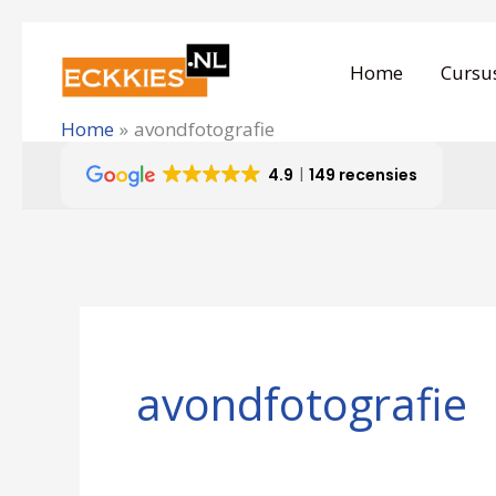
Ga
naar
Home
Cursu
de
Home
avondfotografie
inhoud
4.9
149 recensies
Zoek
naar:
avondfotografie