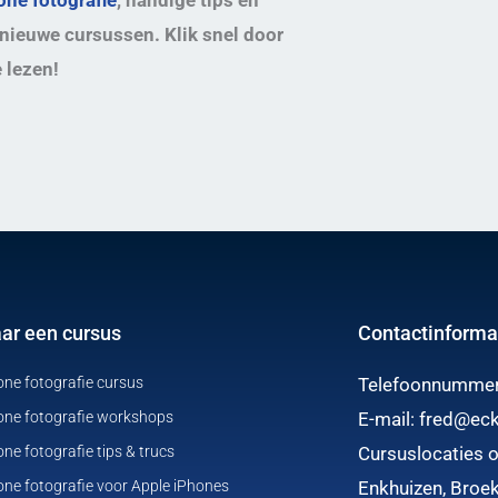
nieuwe cursussen. Klik snel door
 lezen!
aar een cursus
Contactinforma
ne fotografie cursus
Telefoonnumme
ne fotografie workshops
E-mail:
fred@eck
e fotografie tips & trucs
Cursuslocaties o
ne fotografie voor Apple iPhones
Enkhuizen, Broek