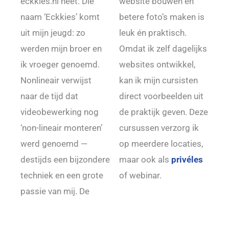
eckkies.nl heet. Die
website bouwen en
naam ‘Eckkies’ komt
betere foto’s maken is
uit mijn jeugd: zo
leuk én praktisch.
werden mijn broer en
Omdat ik zelf dagelijks
ik vroeger genoemd.
websites ontwikkel,
Nonlineair verwijst
kan ik mijn cursisten
naar de tijd dat
direct voorbeelden uit
videobewerking nog
de praktijk geven. Deze
‘non-lineair monteren’
cursussen verzorg ik
werd genoemd —
op meerdere locaties,
destijds een bijzondere
maar ook als
privéles
techniek en een grote
of webinar.
passie van mij. De