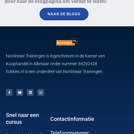
door naar de blogpagina om verder te lezen!
NAAR DE BLOGS
Nonlineair Trainingen is ingeschreven in de Kamer van
Koophandel in Alkmaar onder nummer 34292428
Eckkies.nl is een onderdeel van Nonlineair Trainingen.
F
Y
L
I
a
o
i
n
c
u
n
s
e
t
k
t
b
u
e
a
o
b
d
g
o
e
i
r
k
n
a
-
m
f
Snel naar een
Contactinformatie
cursus
Telefoonnummer: