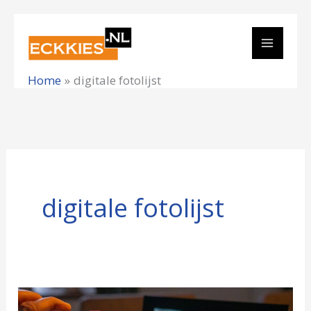
Ga
naar
de
Home
digitale fotolijst
inhoud
digitale fotolijst
Wat