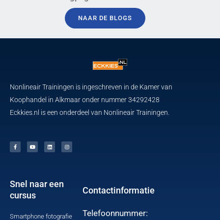
NAAR DE BLOGS
Nonlineair Trainingen is ingeschreven in de Kamer van
Koophandel in Alkmaar onder nummer 34292428
Eckkies.nl is een onderdeel van Nonlineair Trainingen.
F
Y
L
I
a
o
i
n
c
u
n
s
e
t
k
t
b
u
e
a
o
b
d
g
o
e
i
r
k
n
a
-
m
f
Snel naar een
Contactinformatie
cursus
Telefoonnummer:
Smartphone fotografie