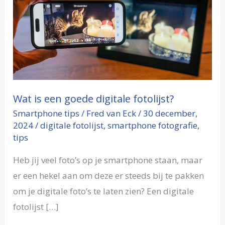
is
een
goede
digitale
fotolijst?
Wat is een goede digitale fotolijst?
Smartphone tips
/
Fred van Eck
/
30 december,
2024
/
digitale fotolijst
,
smartphone fotografie
,
tips
Heb jij veel foto’s op je smartphone staan, maar
er een hekel aan om deze er steeds bij te pakken
om je digitale foto’s te laten zien? Een digitale
fotolijst […]