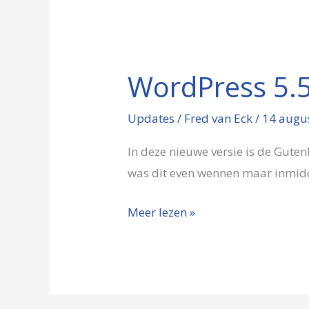
WordPress 5.5
WordPress
5.5
Updates
/
Fred van Eck
/
14 augu
met
nieuwe
In deze nieuwe versie is de Gute
blocks
was dit even wennen maar inmidde
Meer lezen »