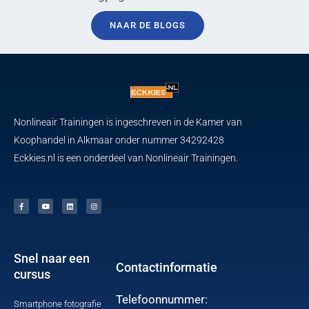
NAAR DE BLOGS
Nonlineair Trainingen is ingeschreven in de Kamer van
Koophandel in Alkmaar onder nummer 34292428
Eckkies.nl is een onderdeel van Nonlineair Trainingen.
F
Y
L
I
a
o
i
n
c
u
n
s
e
t
k
t
b
u
e
a
o
b
d
g
o
e
i
r
k
n
a
-
m
f
Snel naar een
Contactinformatie
cursus
Telefoonnummer:
Smartphone fotografie