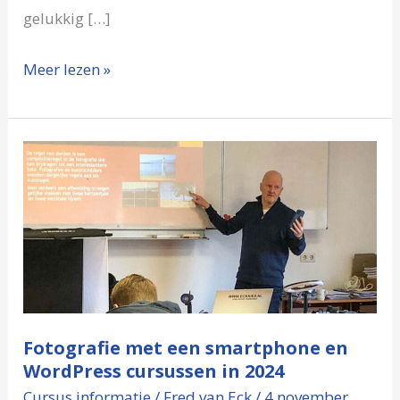
gelukkig […]
Meer lezen »
Fotografie
met
een
smartphone
en
WordPress
cursussen
Fotografie met een smartphone en
in
WordPress cursussen in 2024
2024
Cursus informatie
/
Fred van Eck
/
4 november,