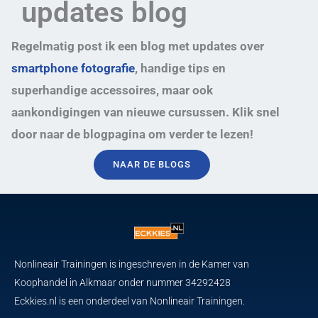
updates blog
Regelmatig post ik een blog met updates over
smartphone fotografie
, handige tips en
superhandige accessoires, maar ook
aankondigingen van nieuwe cursussen. Klik snel
door naar de blogpagina om verder te lezen!
NAAR DE BLOGS
Nonlineair Trainingen is ingeschreven in de Kamer van
Koophandel in Alkmaar onder nummer 34292428
Eckkies.nl is een onderdeel van Nonlineair Trainingen.