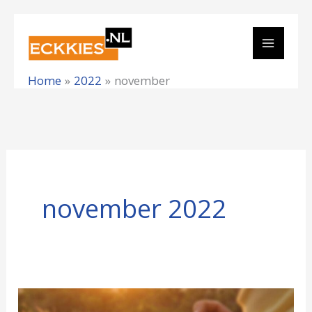
Ga
naar
de
Home
2022
november
inhoud
november 2022
Cursus