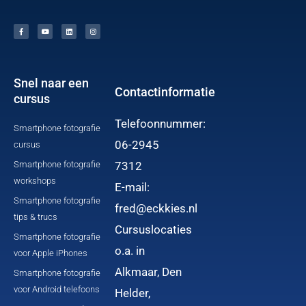
F
Y
L
I
a
o
i
n
c
u
n
s
e
t
k
t
b
u
e
a
o
b
d
g
o
e
i
r
k
n
a
-
m
f
Snel naar een
Contactinformatie
cursus
Telefoonnummer:
Smartphone fotografie
06-2945
cursus
Smartphone fotografie
7312
workshops
E-mail:
Smartphone fotografie
fred@eckkies.nl
tips & trucs
Cursuslocaties
Smartphone fotografie
o.a. in
voor Apple iPhones
Alkmaar, Den
Smartphone fotografie
voor Android telefoons
Helder,