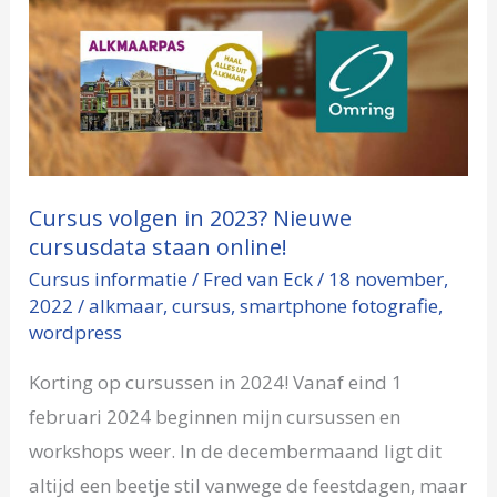
volgen
in
2023?
Nieuwe
cursusdata
staan
Cursus volgen in 2023? Nieuwe
online!
cursusdata staan online!
Cursus informatie
/
Fred van Eck
/
18 november,
2022
/
alkmaar
,
cursus
,
smartphone fotografie
,
wordpress
Korting op cursussen in 2024! Vanaf eind 1
februari 2024 beginnen mijn cursussen en
workshops weer. In de decembermaand ligt dit
altijd een beetje stil vanwege de feestdagen, maar