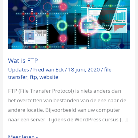
is
FTP
Wat is FTP
Updates
/
Fred van Eck
/
18 juni, 2020
/
file
transfer
,
ftp
,
website
FTP (File Transfer Protocol) is niets anders dan
het overzetten van bestanden van de ene naar de
andere locatie. Bijvoorbeeld van uw computer
naar een server. Tijdens de WordPress cursus […]
Meer lezen »