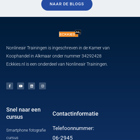
NAAR DE BLOGS
Nonlineair Trainingen is ingeschreven in de Kamer van
Koophandel in Alkmaar onder nummer 34292428
Eckkies.nl is een onderdeel van Nonlineair Trainingen.
F
Y
L
I
a
o
i
n
c
u
n
s
e
t
k
t
b
u
e
a
o
b
d
g
o
e
i
r
k
n
a
-
m
f
Snel naar een
Contactinformatie
cursus
Telefoonnummer:
Smartphone fotografie
06-2945
cursus