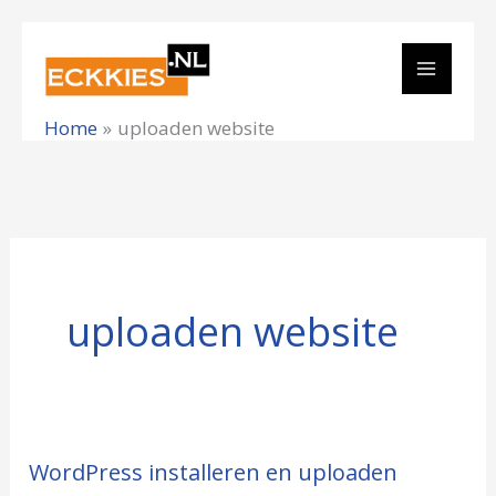
Ga
naar
de
Home
uploaden website
inhoud
uploaden website
WordPress installeren en uploaden
WordPress