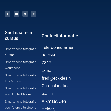
F
Y
L
I
a
o
i
n
c
u
n
s
e
t
k
t
b
u
e
a
o
b
d
g
o
e
i
r
k
n
a
-
m
f
Snel naar een
Contactinformatie
cursus
Telefoonnummer:
Smartphone fotografie
06-2945
cursus
Smartphone fotografie
7312
workshops
E-mail:
Smartphone fotografie
fred@eckkies.nl
tips & trucs
Cursuslocaties
Smartphone fotografie
o.a. in
voor Apple iPhones
Alkmaar, Den
Smartphone fotografie
voor Android telefoons
Helder,