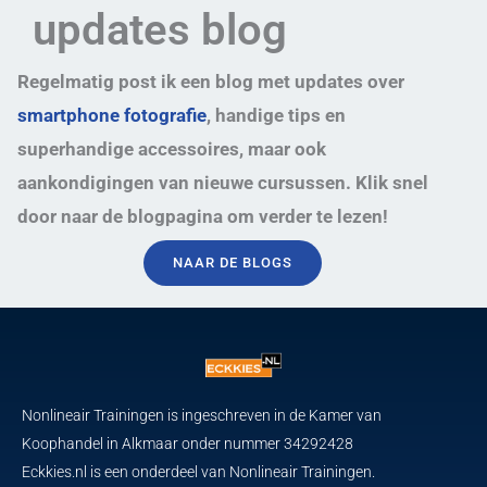
updates blog
Regelmatig post ik een blog met updates over
smartphone fotografie
, handige tips en
superhandige accessoires, maar ook
aankondigingen van nieuwe cursussen. Klik snel
door naar de blogpagina om verder te lezen!
NAAR DE BLOGS
Nonlineair Trainingen is ingeschreven in de Kamer van
Koophandel in Alkmaar onder nummer 34292428
Eckkies.nl is een onderdeel van Nonlineair Trainingen.