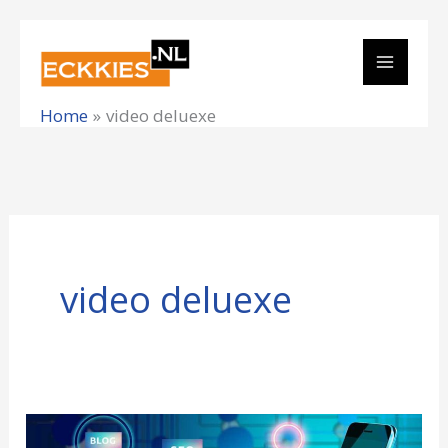
Ga
naar
de
Home
video deluexe
inhoud
video deluexe
Leer