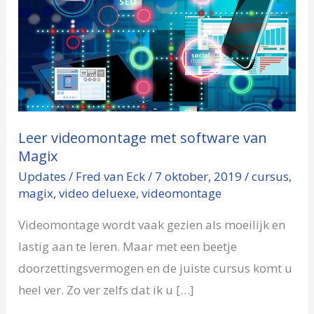
videomontage
met
software
van
Magix
Leer videomontage met software van
Magix
Updates
/
Fred van Eck
/
7 oktober, 2019
/
cursus
,
magix
,
video deluexe
,
videomontage
Videomontage wordt vaak gezien als moeilijk en
lastig aan te leren. Maar met een beetje
doorzettingsvermogen en de juiste cursus komt u
heel ver. Zo ver zelfs dat ik u […]