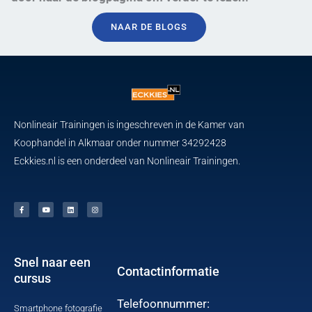
NAAR DE BLOGS
Nonlineair Trainingen is ingeschreven in de Kamer van
Koophandel in Alkmaar onder nummer 34292428
Eckkies.nl is een onderdeel van Nonlineair Trainingen.
F
Y
L
I
a
o
i
n
c
u
n
s
e
t
k
t
b
u
e
a
o
b
d
g
o
e
i
r
k
n
a
-
m
f
Snel naar een
Contactinformatie
cursus
Telefoonnummer:
Smartphone fotografie