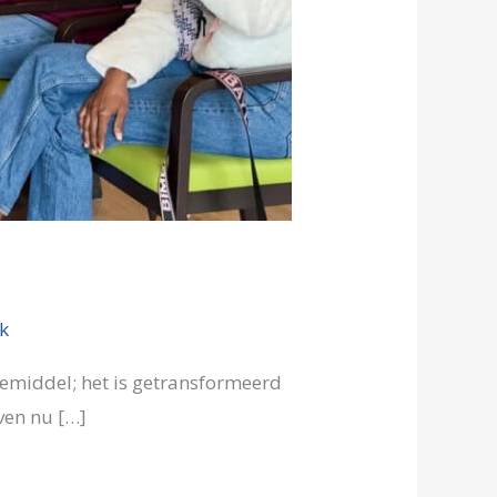
jk
iemiddel; het is getransformeerd
jven nu […]