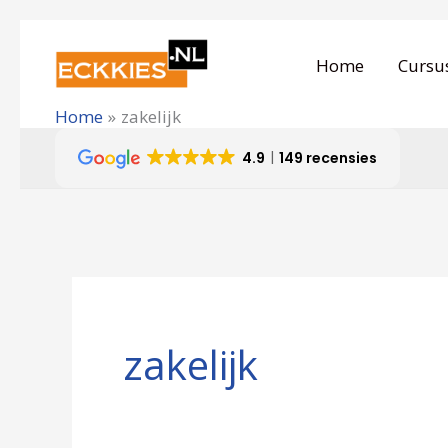
Ga
naar
Home
Cursu
de
Home
zakelijk
inhoud
4.9
149 recensies
zakelijk