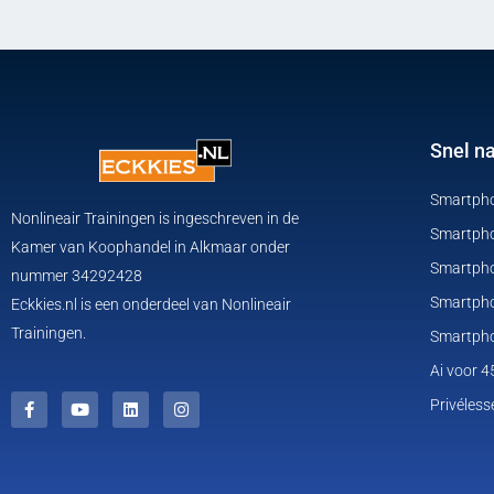
Snel n
Smartpho
Nonlineair Trainingen is ingeschreven in de
Smartpho
Kamer van Koophandel in Alkmaar onder
Smartphon
nummer 34292428
Smartpho
Eckkies.nl is een onderdeel van Nonlineair
Trainingen.
Smartpho
Ai voor 
F
Y
L
I
a
o
i
n
Privéless
c
u
n
s
e
t
k
t
b
u
e
a
o
b
d
g
o
e
i
r
k
n
a