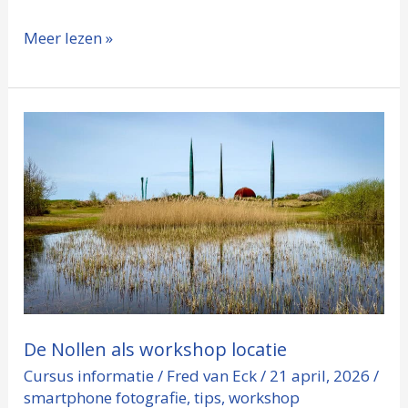
Meer lezen »
De
Nollen
als
workshop
locatie
De Nollen als workshop locatie
Cursus informatie
/
Fred van Eck
/
21 april, 2026
/
smartphone fotografie
,
tips
,
workshop