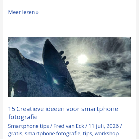
Meer lezen »
15
Creatieve
ideeën
voor
smartphone
fotografie
15 Creatieve ideeën voor smartphone
fotografie
Smartphone tips
/
Fred van Eck
/
11 juli, 2026
/
gratis
,
smartphone fotografie
,
tips
,
workshop