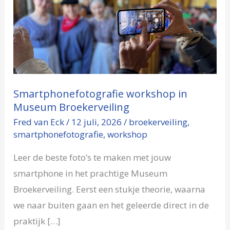
workshop
in
Museum
Broekerveiling
Smartphonefotografie workshop in
Museum Broekerveiling
Fred van Eck
/
12 juli, 2026
/
broekerveiling
,
smartphonefotografie
,
workshop
Leer de beste foto’s te maken met jouw
smartphone in het prachtige Museum
Broekerveiling. Eerst een stukje theorie, waarna
we naar buiten gaan en het geleerde direct in de
praktijk […]