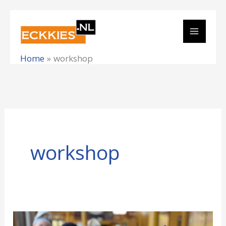
Ga
naar
de
Home
workshop
inhoud
workshop
Smartphonefotografie