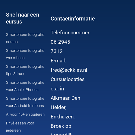
k
n
a
-
m
f
Snel naar een
Contactinformatie
cursus
Telefoonnummer:
Smartphone fotografie
06-2945
cursus
Smartphone fotografie
7312
workshops
E-mail:
Smartphone fotografie
fred@eckkies.nl
tips & trucs
Cursuslocaties
Smartphone fotografie
o.a. in
voor Apple iPhones
Alkmaar, Den
Smartphone fotografie
voor Android telefoons
Helder,
Ai voor 45+ en ouderen
Enkhuizen,
Privélessen voor
Broek op
iedereen