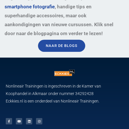
smartphone fotografie
, handige tips en
superhandige accessoires, maar ook
aankondigingen van nieuwe cursussen. Klik snel
door naar de blogpagina om verder te lezen!
NAAR DE BLOGS
Nonlineair Trainingen is ingeschreven in de Kamer van
Koophandel in Alkmaar onder nummer 34292428
Eckkies.nl is een onderdeel van Nonlineair Trainingen.
F
Y
L
I
a
o
i
n
c
u
n
s
e
t
k
t
b
u
e
a
o
b
d
g
o
e
i
r