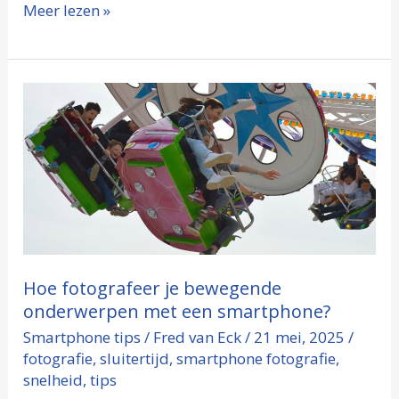
Meer lezen »
Hoe
fotografeer
je
bewegende
onderwerpen
met
een
Hoe fotografeer je bewegende
smartphone?
onderwerpen met een smartphone?
Smartphone tips
/
Fred van Eck
/
21 mei, 2025
/
fotografie
,
sluitertijd
,
smartphone fotografie
,
snelheid
,
tips