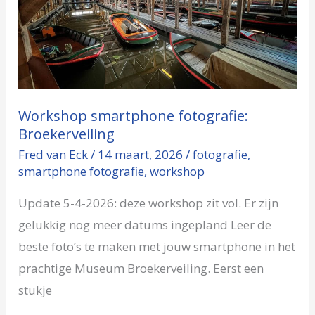
fotografie:
Broekerveiling
Workshop smartphone fotografie:
Broekerveiling
Fred van Eck
/
14 maart, 2026
/
fotografie
,
smartphone fotografie
,
workshop
Update 5-4-2026: deze workshop zit vol. Er zijn
gelukkig nog meer datums ingepland Leer de
beste foto’s te maken met jouw smartphone in het
prachtige Museum Broekerveiling. Eerst een
stukje