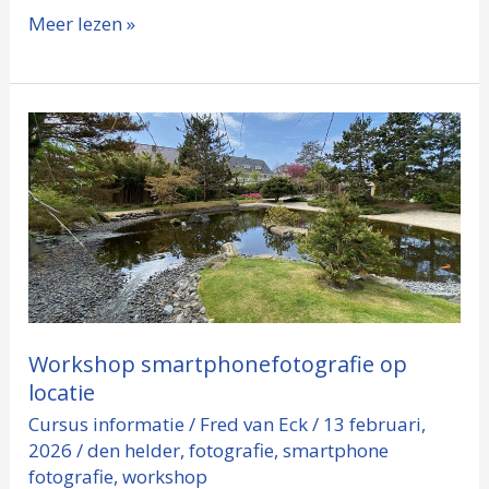
Meer lezen »
Workshop
smartphonefotografie
op
locatie
Workshop smartphonefotografie op
locatie
Cursus informatie
/
Fred van Eck
/
13 februari,
2026
/
den helder
,
fotografie
,
smartphone
fotografie
,
workshop