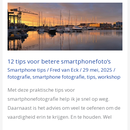
12
tips
voor
betere
smartphonefoto’s
12 tips voor betere smartphonefoto’s
Smartphone tips
/
Fred van Eck
/
29 mei, 2025
/
fotografie
,
smartphone fotografie
,
tips
,
workshop
Met deze praktische tips voor
smartphonefotografie help ik je snel op weg.
Daarnaast is het advies om veel te oefenen om de
vaardigheid erin te krijgen. En te houden. Wel