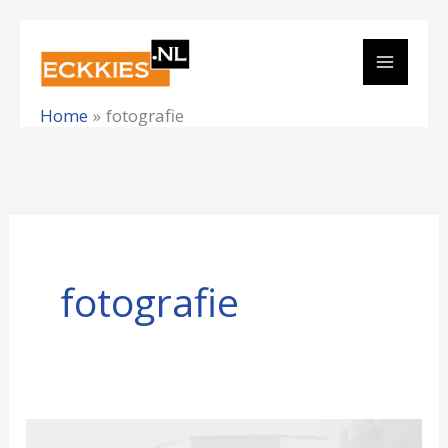
Ga
naar
de
Home
fotografie
inhoud
fotografie
Smartphone