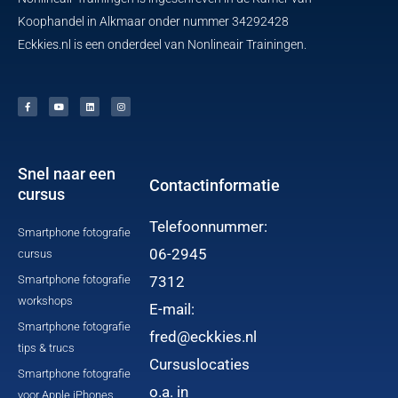
Koophandel in Alkmaar onder nummer 34292428
Eckkies.nl is een onderdeel van Nonlineair Trainingen.
F
Y
L
I
a
o
i
n
c
u
n
s
e
t
k
t
b
u
e
a
o
b
d
g
o
e
i
r
k
n
a
-
m
f
Snel naar een
Contactinformatie
cursus
Telefoonnummer:
Smartphone fotografie
06-2945
cursus
Smartphone fotografie
7312
workshops
E-mail:
Smartphone fotografie
fred@eckkies.nl
tips & trucs
Cursuslocaties
Smartphone fotografie
o.a. in
voor Apple iPhones