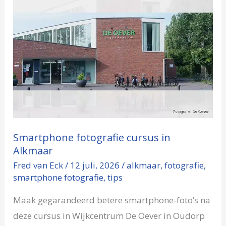
fotografie
cursus
in
Alkmaar
Smartphone fotografie cursus in
Alkmaar
Fred van Eck
/
12 juli, 2026
/
alkmaar
,
fotografie
,
smartphone fotografie
,
tips
Maak gegarandeerd betere smartphone-foto’s na
deze cursus in Wijkcentrum De Oever in Oudorp