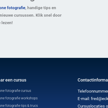
ne fotografie
, handige tips en
nieuwe cursussen. Klik snel door
 lezen!
aar een cursus
Contactinforma
ne fotografie cursus
Telefoonnumme
ne fotografie workshops
E-mail:
fred@eck
e fotografie tips & trucs
Cursuslocaties o