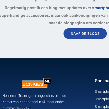
Regelmatig post ik een blog met updates over
smartpho
superhandige accessoires, maar ook aankondigingen van 
naar de blogpagina om verder te
NAAR DE BLOGS
Snel n
Smartpho
Nonlineair Trainingen is ingeschreven in de
Smartpho
Kamer van Koophandel in Alkmaar onder
Smartphon
nummer 34292428