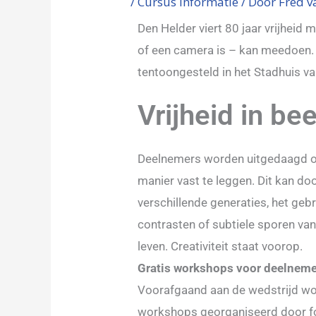
/
Cursus informatie
/ Door
Fred v
Den Helder viert 80 jaar vrijheid
of een camera is – kan meedoen. 
tentoongesteld in het Stadhuis va
Vrijheid in be
Deelnemers worden uitgedaagd om
manier vast te leggen. Dit kan doo
verschillende generaties, het gebr
contrasten of subtiele sporen van 
leven. Creativiteit staat voorop.
Gratis workshops voor deelnem
Voorafgaand aan de wedstrijd wo
workshops georganiseerd door fo