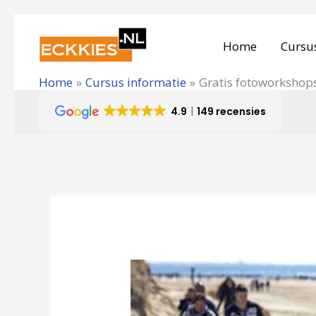
Ga
naar
Home
Cursu
de
Home
Cursus informatie
Gratis fotoworkshops:
inhoud
4.9
149 recensies