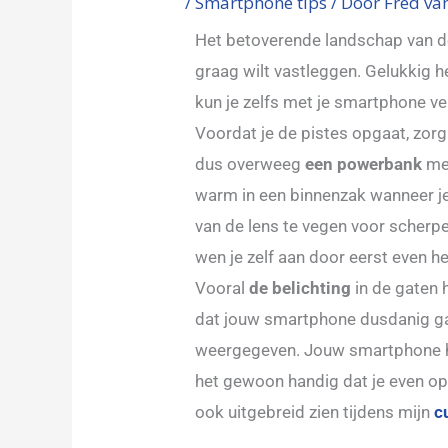
/
Smartphone tips
/ Door
Fred va
Het betoverende landschap van de
graag wilt vastleggen. Gelukkig he
kun je zelfs met je smartphone ve
Voordat je de pistes opgaat, zorg
dus overweeg
een powerbank
mee
warm in een binnenzak wanneer j
van de lens te vegen voor scherper
wen je zelf aan door eerst even h
Vooral
de belichting
in de gaten h
dat jouw smartphone dusdanig gaa
weergegeven. Jouw smartphone hee
het gewoon handig dat je even op j
ook uitgebreid zien tijdens mijn
c