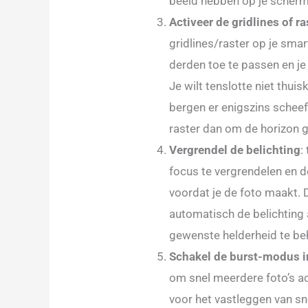
beeld hebben op je scherm
Activeer de gridlines of ra
gridlines/raster op je sma
derden toe te passen en je
Je wilt tenslotte niet thui
bergen er enigszins scheef
raster dan om de horizon 
Vergrendel de belichting
:
focus te vergrendelen en d
voordat je de foto maakt.
automatisch de belichting 
gewenste helderheid te b
Schakel de burst-modus i
om snel meerdere foto’s ac
voor het vastleggen van s