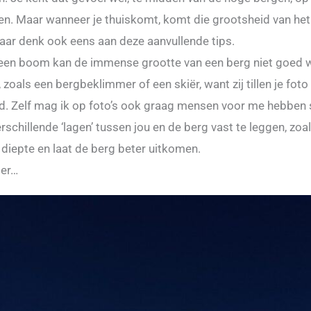
en. Maar wanneer je thuiskomt, komt die grootsheid van het 
Maar denk ook eens aan deze aanvullende tips.
fs een boom kan de immense grootte van een berg niet goe
zoals een bergbeklimmer of een skiër, want zij tillen je fot
ld. Zelf mag ik op foto’s ook graag mensen voor me hebben 
chillende ‘lagen’ tussen jou en de berg vast te leggen, zoa
 diepte en laat de berg beter uitkomen.
der…