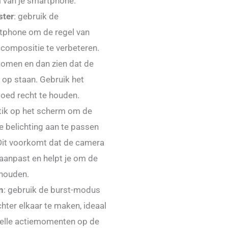
 van je smartphone.
ster
: gebruik de
rtphone om de regel van
 compositie te verbeteren.
skomen en dan zien dat de
 op staan. Gebruik het
goed recht te houden.
 tik op het scherm om de
e belichting aan te passen
 Dit voorkomt dat de camera
aanpast en helpt je om de
ehouden.
n
: gebruik de burst-modus
hter elkaar te maken, ideaal
nelle actiemomenten op de