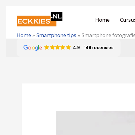
Ga
naar
Home
Cursu
de
Home
Smartphone tips
Smartphone fotografie
inhoud
4.9
149 recensies