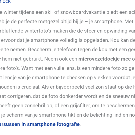
n Eck
 winter tijdens een ski- of snowboardvakantie biedt een s
b je de perfecte metgezel altijd bij je – je smartphone. Met
rbluffende winterfoto’s maken die de sfeer en opwinding van
 ervoor dat je smartphone volledig is opgeladen. Kou kan de b
 te nemen. Bescherm je telefoon tegen de kou met een ge
e hem niet gebruikt. Neem ook een
microvezeldoekje mee
o
e foto’s. Want met een vuile lens, is een mindere foto zo gem
et lensje van je smartphone te checken op vlekken voordat j
ouden is cruciaal. Als er bijvoorbeeld veel zon staat op die h
t corrigeren, dat de foto donkerder wordt en de sneeuw nie
ft geen zonnebril op, of een grijsfilter, om te beschermen
e scherm van je smartphone tikt en de belichting, indien nodi
ursussen in smartphone fotografie
.