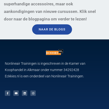
superhandige accessoires, maar ook
aankondigingen van nieuwe cursussen. Klik snel
door naar de blogpagina om verder te lezen!
NAAR DE BLOGS
Nonlineair Trainingen is ingeschreven in de Kamer van
Koophandel in Alkmaar onder nummer 34292428
Eckkies.nl is een onderdeel van Nonlineair Trainingen.
F
Y
L
I
a
o
i
n
c
u
n
s
e
t
k
t
b
u
e
a
o
b
d
g
o
e
i
r
k
n
a
-
m
f